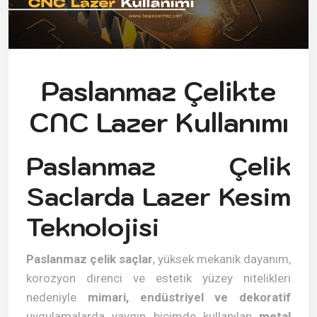
Paslanmaz Çelikte
CNC Lazer Kullanımı
Paslanmaz Çelik
Saclarda Lazer Kesim
Teknolojisi
Paslanmaz çelik saçlar
, yüksek mekanik dayanım,
korozyon direnci ve estetik yüzey nitelikleri
nedeniyle
mimari, endüstriyel ve dekoratif
uygulamalarda yaygın biçimde kullanılan
metal