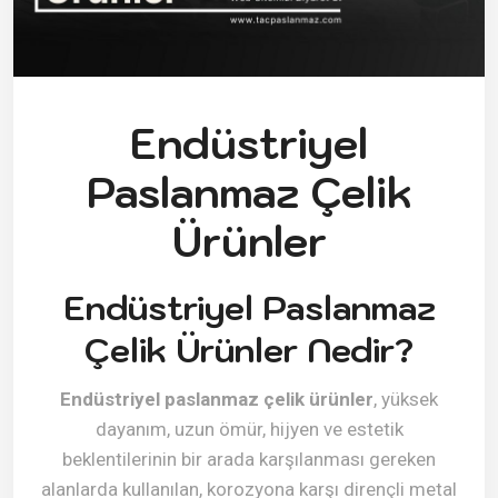
Endüstriyel
Paslanmaz Çelik
Ürünler
Endüstriyel Paslanmaz
Çelik Ürünler Nedir?
Endüstriyel paslanmaz çelik ürünler
, yüksek
dayanım, uzun ömür, hijyen ve estetik
beklentilerinin bir arada karşılanması gereken
alanlarda kullanılan, korozyona karşı dirençli metal