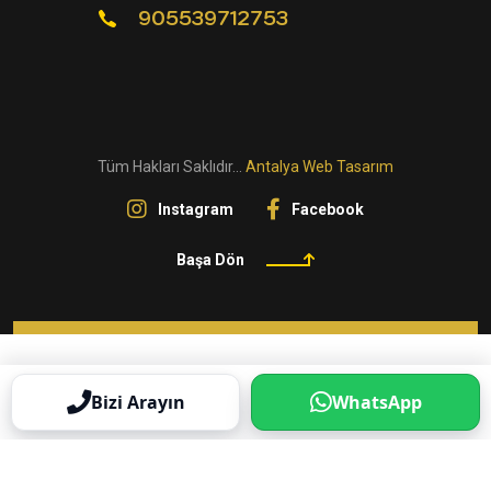
905539712753
Tüm Hakları Saklıdır...
Antalya Web Tasarım
Instagram
Facebook
Başa Dön
Bizi Arayın
WhatsApp